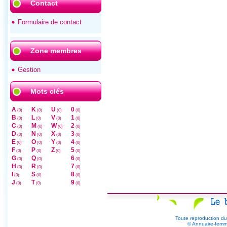
Contact
Formulaire de contact
Zone membres
Gestion
Mots clés
A
K
U
0
(0)
(0)
(0)
(0)
B
L
V
1
(0)
(0)
(0)
(0)
C
M
W
2
(0)
(0)
(0)
(0)
D
N
X
3
(0)
(0)
(0)
(0)
E
O
Y
4
(0)
(0)
(0)
(0)
F
P
Z
5
(0)
(0)
(0)
(0)
G
Q
6
(0)
(0)
(0)
H
R
7
(0)
(0)
(0)
I
S
8
(0)
(0)
(0)
J
T
9
(0)
(0)
(0)
Toute reproduction du
© Annuaire-femm